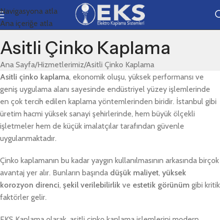
Navigasyona atla
Ana içeriğe atla
Asitli Çinko Kaplama
Ana Sayfa
Hizmetlerimiz
Asitli Çinko Kaplama
Asitli çinko kaplama
, ekonomik oluşu, yüksek performansı ve
geniş uygulama alanı sayesinde endüstriyel yüzey işlemlerinde
en çok tercih edilen kaplama yöntemlerinden biridir. İstanbul gibi
üretim hacmi yüksek sanayi şehirlerinde, hem büyük ölçekli
işletmeler hem de küçük imalatçılar tarafından güvenle
uygulanmaktadır.
Çinko kaplamanın bu kadar yaygın kullanılmasının arkasında birçok
avantaj yer alır. Bunların başında
düşük maliyet
,
yüksek
korozyon direnci
,
şekil verilebilirlik
ve
estetik görünüm
gibi kritik
faktörler gelir.
EKS Kaplama olarak, asitli çinko kaplama işlemlerini modern