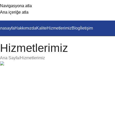
Navigasyona atla
Ana içeriğe atla
nasayfa
Hakkımızda
Kalite
Hizmetlerimiz
Blog
İletişim
Hizmetlerimiz
Ana Sayfa
Hizmetlerimiz
Asitli Çinko Kaplama