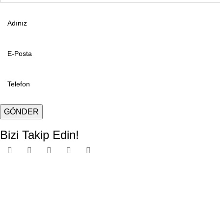
Bizi Takip Edin!
EKS, 1974’ten bu yana
İstanbul’da metal kaplama
alanında faa
teknikleriyle hizmet verir.
Hakkımızda