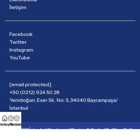
İletişim
Facebook
Twitter
Instagram
YouTube
[email protected]
+90 (0212) 924 50 28
Yenidoğan, Eser Sk. No: 5, 34040 Bayrampaşa/
İstanbul
na Sayfa
Hizmetlerimiz
İletişim
© 1974
EKS İstanbul Kaplama
|
Design & Coded By
WuwiSoft
Yazılım & Tasarım